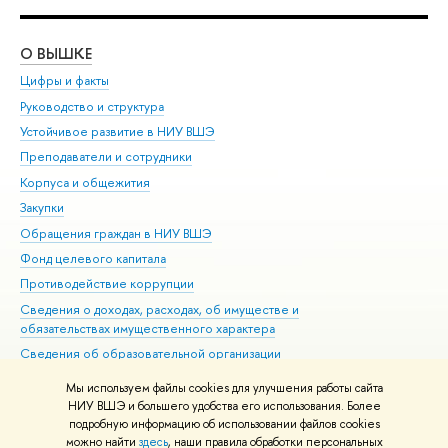
О ВЫШКЕ
ОБ
Цифры и факты
Ли
Руководство и структура
Дов
Устойчивое развитие в НИУ ВШЭ
Ол
Преподаватели и сотрудники
При
Корпуса и общежития
Вы
Закупки
При
Обращения граждан в НИУ ВШЭ
Ас
Фонд целевого капитала
До
Противодействие коррупции
Цен
Сведения о доходах, расходах, об имуществе и
Би
обязательствах имущественного характера
Об
Сведения об образовательной организации
Обр
Людям с ограниченными возможностями здоровья
Мы используем файлы cookies для улучшения работы сайта
Единая платежная страница
НИУ ВШЭ и большего удобства его использования. Более
подробную информацию об использовании файлов cookies
Работа в Вышке
можно найти
здесь
, наши правила обработки персональных