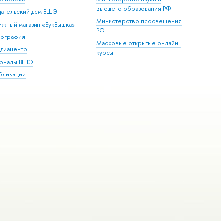
высшего образования РФ
дательский дом ВШЭ
Министерство просвещения
ижный магазин «БукВышка»
РФ
пография
Массовые открытые онлайн-
диацентр
курсы
рналы ВШЭ
бликации