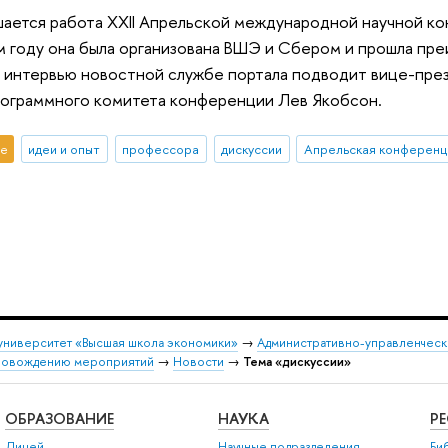
шается работа XXII Апрельской международной научной к
м году она была организована ВШЭ и Сбером и прошла пр
 интервью новостной службе портала подводит вице-пре
рограммного комитета конференции Лев Якобсон.
е
идеи и опыт
профессора
дискуссии
Апрельская конференц
университет «Высшая школа экономики»
→
Административно-управленческ
провождению мероприятий
→
Новости
→
Тема «дискуссии»
ОБРАЗОВАНИЕ
НАУКА
Р
Лицей
Научные подразделения
Би