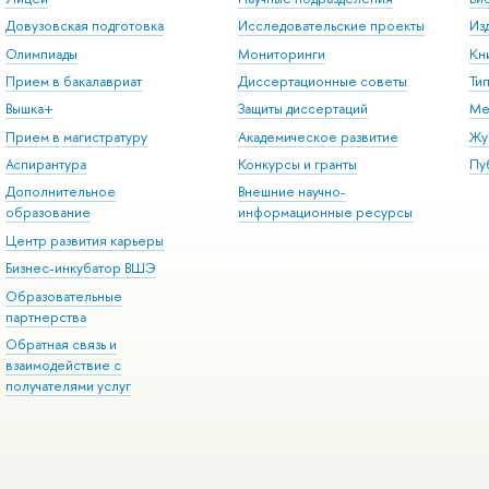
Довузовская подготовка
Исследовательские проекты
Из
Олимпиады
Мониторинги
Кн
Прием в бакалавриат
Диссертационные советы
Ти
Вышка+
Защиты диссертаций
Ме
Прием в магистратуру
Академическое развитие
Жу
Аспирантура
Конкурсы и гранты
Пу
Дополнительное
Внешние научно-
образование
информационные ресурсы
Центр развития карьеры
Бизнес-инкубатор ВШЭ
Образовательные
партнерства
Обратная связь и
взаимодействие с
получателями услуг