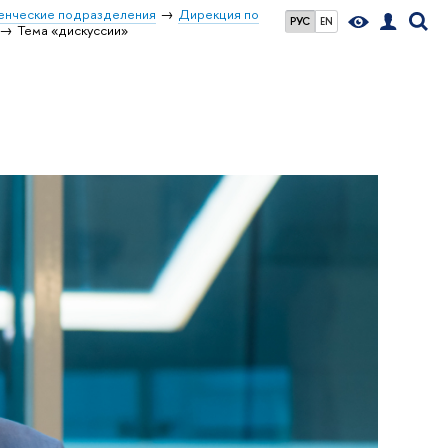
енческие подразделения
Дирекция по
РУС
EN
Тема «дискуссии»