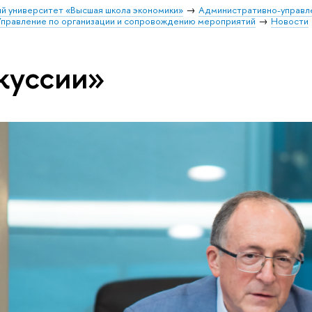
й университет «Высшая школа экономики»
Административно-управл
Управление по организации и сопровождению мероприятий
Новости
куссии»