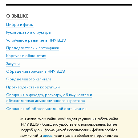
О ВЫШКЕ
ОБ
Цифры и факты
Ли
Руководство и структура
Дов
Устойчивое развитие в НИУ ВШЭ
Ол
Преподаватели и сотрудники
При
Корпуса и общежития
Вы
Закупки
При
Обращения граждан в НИУ ВШЭ
Ас
Фонд целевого капитала
До
Противодействие коррупции
Цен
Сведения о доходах, расходах, об имуществе и
Би
обязательствах имущественного характера
Об
Сведения об образовательной организации
Обр
Людям с ограниченными возможностями здоровья
Мы используем файлы cookies для улучшения работы сайта
Единая платежная страница
НИУ ВШЭ и большего удобства его использования. Более
подробную информацию об использовании файлов cookies
Работа в Вышке
можно найти
здесь
, наши правила обработки персональных